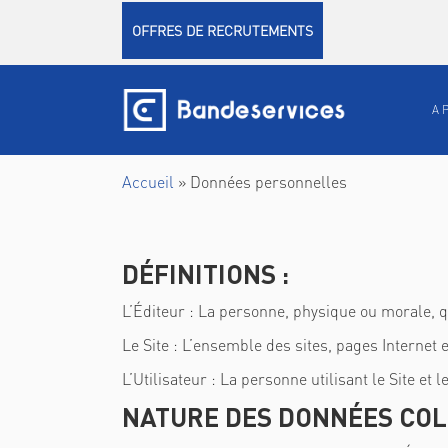
Panneau de gestion des cookies
OFFRES DE RECRUTEMENTS
A 
Accueil
»
Données personnelles
DÉFINITIONS
:
L’Éditeur
: La personne, physique ou morale, q
Le Site
: L’ensemble des sites, pages Internet e
L’Utilisateur
: La personne utilisant le Site et l
NATURE DES DONNÉES CO