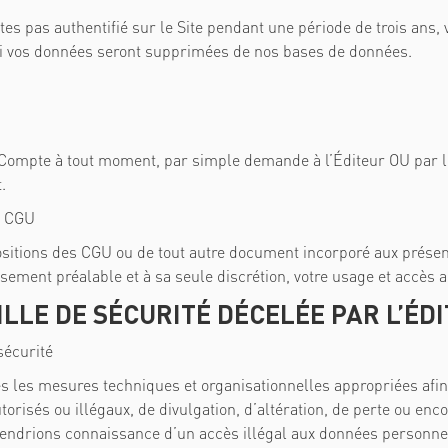
tes pas authentifié sur le Site pendant une période de trois ans, 
oi vos données seront supprimées de nos bases de données.
on Compte à tout moment, par simple demande à l’Éditeur OU pa
.
s CGU
ositions des CGU ou de tout autre document incorporé aux présente
sement préalable et à sa seule discrétion, votre usage et accès au
ILLE DE SÉCURITÉ DÉCELÉE PAR L’ÉD
sécurité
 les mesures techniques et organisationnelles appropriées afin 
torisés ou illégaux, de divulgation, d’altération, de perte ou e
rendrions connaissance d’un accès illégal aux données personne