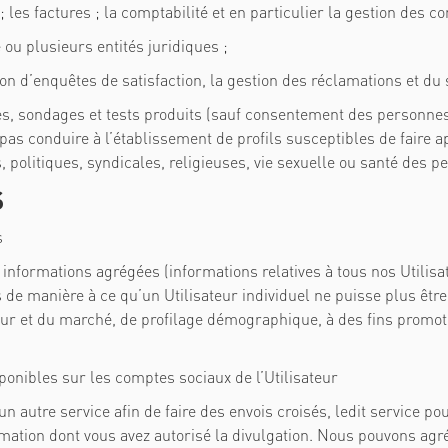
; les factures ; la comptabilité et en particulier la gestion des c
 ou plusieurs entités juridiques ;
sation d’enquêtes de satisfaction, la gestion des réclamations et du
des, sondages et tests produits (sauf consentement des personne
t pas conduire à l’établissement de profils susceptibles de faire
 politiques, syndicales, religieuses, vie sexuelle ou santé des p
S
s
s informations agrégées (informations relatives à tous nos Utilis
de manière à ce qu’un Utilisateur individuel ne puisse plus être 
ur et du marché, de profilage démographique, à des fins promotion
onibles sur les comptes sociaux de l’Utilisateur
n autre service afin de faire des envois croisés, ledit service
ormation dont vous avez autorisé la divulgation. Nous pouvons agr