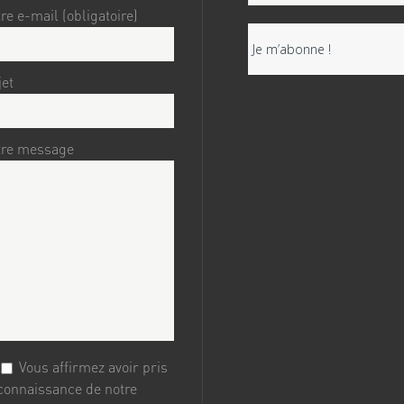
re e-mail (obligatoire)
jet
tre message
Vous affirmez avoir pris
connaissance de notre