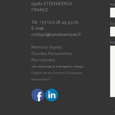
59181 STEENWERCK
Vot
FRANCE
Tél : +33 (0)3 28 49 93 05
Su
E-mail :
contact@bandeservices.fr
Vo
Mentions légales
Données Personnelles
Recrutement
Site réalisé par la web agency Arexpo
Création de site internet à Dunkerque :
www.arexpo.fr