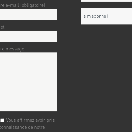
re e-mail (obligatoire)
jet
tre message
Vous affirmez avoir pris
connaissance de notre