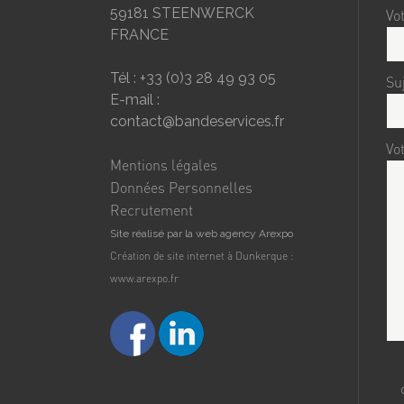
59181 STEENWERCK
Vot
FRANCE
Tél : +33 (0)3 28 49 93 05
Su
E-mail :
contact@bandeservices.fr
Vo
Mentions légales
Données Personnelles
Recrutement
Site réalisé par la web agency Arexpo
Création de site internet à Dunkerque :
www.arexpo.fr