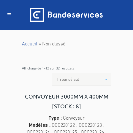
Panneau de gestion des cookies
Accueil
»
Non classé
Affichage de 1–12 sur 32 résultats
Tri par défaut
CONVOYEUR 3000MM X 400MM
[STOCK : 8]
Type :
Convoyeur
Modèles :
OCC220122 ; OCC220123 ;
OCC220124 ; OCC220125 ; OCC220126 ;